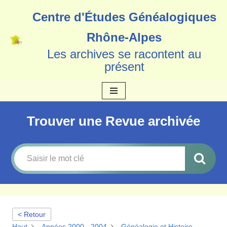
Centre d'Études Généalogiques
Aller
Rhône-Alpes
au
Les archives se racontent au
contenu
présent
Trouver une Revue archivée
< Retour
Haut
Années 2000 - 2004
Généalogie et Histoire