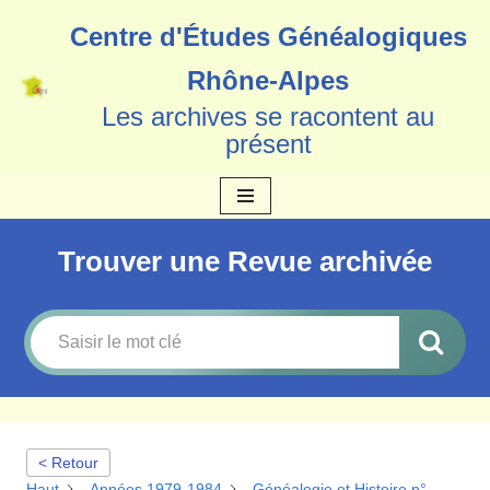
Centre d'Études Généalogiques
Aller
Rhône-Alpes
au
Les archives se racontent au
contenu
présent
Trouver une Revue archivée
< Retour
Haut
Années 1979-1984
Généalogie et Histoire n°