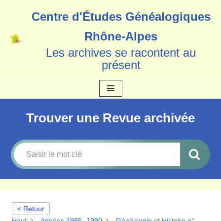
Centre d'Études Généalogiques
Aller
Rhône-Alpes
au
Les archives se racontent au
contenu
présent
Trouver une Revue archivée
< Retour
Haut
Années 1985 -1990
Généalogie et Histoire n°