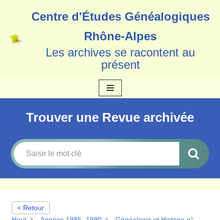
Centre d'Études Généalogiques
Aller
Rhône-Alpes
au
Les archives se racontent au
contenu
présent
Trouver une Revue archivée
< Retour
Haut
Années 1985 -1990
Généalogie et Histoire n°