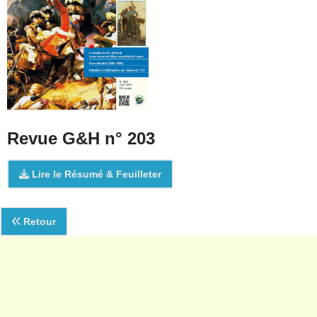
Revue G&H n° 203
Lire le Résumé & Feuilleter
Retour