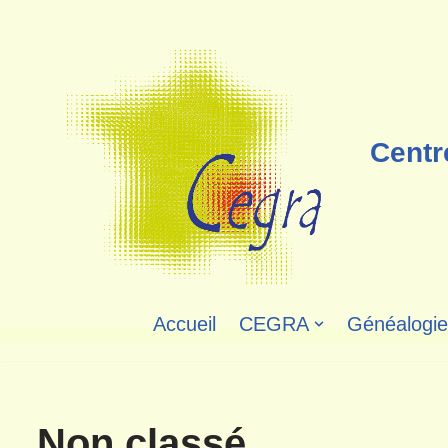
Aller
au
contenu
Centr
Accueil
CEGRA
Généalogie
Non classé