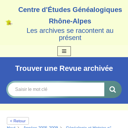
Centre d'Études Généalogiques
Aller
Rhône-Alpes
au
Les archives se racontent au
contenu
présent
Trouver une Revue archivée
< Retour
Haut
Années 2005-2009
Généalogie et Histoire n°