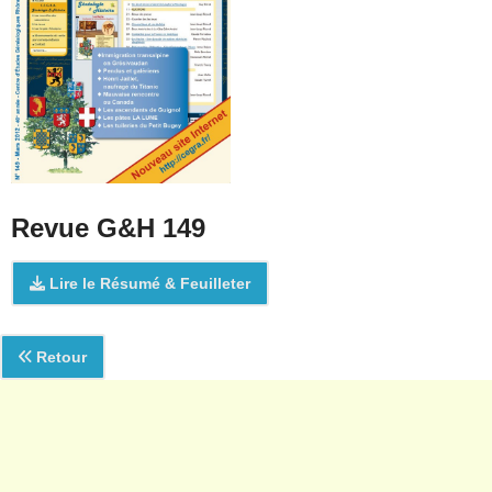
Revue G&H 149
Lire le Résumé & Feuilleter
Retour